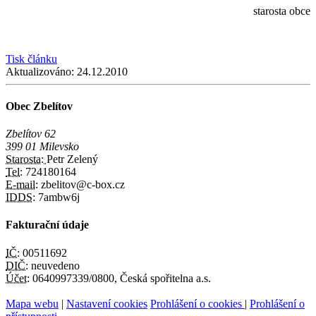
starosta obce
Tisk článku
Aktualizováno:
24.12.2010
Obec Zbelítov
Zbelítov 62
399 01 Milevsko
Starosta:
Petr Zelený
Tel:
724180164
E-mail:
zbelitov@c-box.cz
IDDS:
7ambw6j
Fakturační údaje
IČ:
00511692
DIČ:
neuvedeno
Účet:
0640997339/0800, Česká spořitelna a.s.
Mapa webu
|
Nastavení cookies
Prohlášení o cookies
|
Prohlášení o