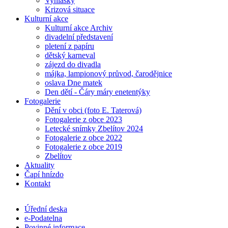
Vyhlášky
Krizová situace
Kulturní akce
Kulturní akce Archiv
divadelní představení
pletení z papíru
dětský karneval
zájezd do divadla
májka, lampionový průvod, čarodějnice
oslava Dne matek
Den dětí - Čáry máry enetentýky
Fotogalerie
Dění v obci (foto E. Taterová)
Fotogalerie z obce 2023
Letecké snímky Zbelítov 2024
Fotogalerie z obce 2022
Fotogalerie z obce 2019
Zbelítov
Aktuality
Čapí hnízdo
Kontakt
Úřední deska
e-Podatelna
Povinné informace