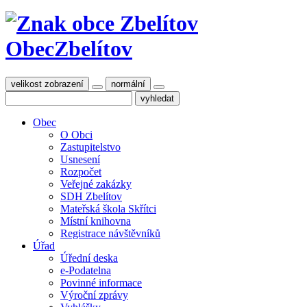
Obec
Zbelítov
velikost zobrazení
normální
Obec
O Obci
Zastupitelstvo
Usnesení
Rozpočet
Veřejné zakázky
SDH Zbelítov
Mateřská škola Skřítci
Místní knihovna
Registrace návštěvníků
Úřad
Úřední deska
e-Podatelna
Povinné informace
Výroční zprávy