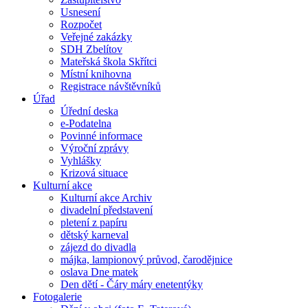
Usnesení
Rozpočet
Veřejné zakázky
SDH Zbelítov
Mateřská škola Skřítci
Místní knihovna
Registrace návštěvníků
Úřad
Úřední deska
e-Podatelna
Povinné informace
Výroční zprávy
Vyhlášky
Krizová situace
Kulturní akce
Kulturní akce Archiv
divadelní představení
pletení z papíru
dětský karneval
zájezd do divadla
májka, lampionový průvod, čarodějnice
oslava Dne matek
Den dětí - Čáry máry enetentýky
Fotogalerie