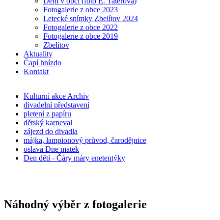
Dění v obci (foto E. Taterová)
Fotogalerie z obce 2023
Letecké snímky Zbelítov 2024
Fotogalerie z obce 2022
Fotogalerie z obce 2019
Zbelítov
Aktuality
Čapí hnízdo
Kontakt
Kulturní akce Archiv
divadelní představení
pletení z papíru
dětský karneval
zájezd do divadla
májka, lampionový průvod, čarodějnice
oslava Dne matek
Den dětí - Čáry máry enetentýky
Náhodný výběr z fotogalerie