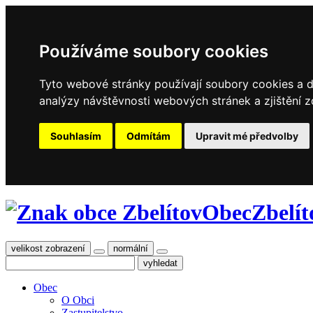
Používáme soubory cookies
Tyto webové stránky používají soubory cookies a da
analýzy návštěvnosti webových stránek a zjištění z
Souhlasím
Odmítám
Upravit mé předvolby
Obec
Zbelít
velikost zobrazení
normální
Obec
O Obci
Zastupitelstvo