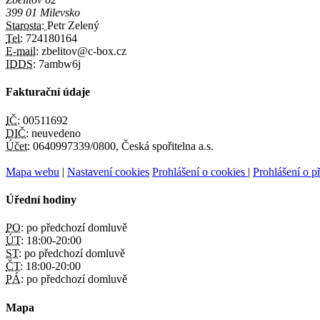
399 01 Milevsko
Starosta:
Petr Zelený
Tel:
724180164
E-mail:
zbelitov@c-box.cz
IDDS:
7ambw6j
Fakturační údaje
IČ:
00511692
DIČ:
neuvedeno
Účet:
0640997339/0800, Česká spořitelna a.s.
Mapa webu
|
Nastavení cookies
Prohlášení o cookies
|
Prohlášení o př
Úřední hodiny
PO:
po předchozí domluvě
ÚT:
18:00-20:00
ST:
po předchozí domluvě
ČT:
18:00-20:00
PÁ:
po předchozí domluvě
Mapa