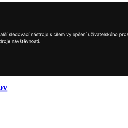
lší sledovací nástroje s cílem vylepšení uživatelského pr
droje návštěvnosti.
ov