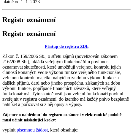
platné od 1. 1. 2023
Registr oznámení
Registr oznámení
Přístup do registru ZDE
Zákon č. 159/2006 Sb., o střetu zájmů (novelizován zákonem
216/2008 Sb.), ukládá veřejným funkcionářům povinnost
oznamovat skutečnosti, které umožňují veřejnou kontrolu jejich
činností konaných vedle výkonu funkce veřejného funkcionáře,
veřejnou kontrolu majetku nabytého za dobu výkonu funkce a
dalších příjmů, darů nebo jiného prospěchu, získaných za dobu
výkonu funkce, popřípadě finančních závazků, které veřejný
funkcionář má. Tyto skutečnosti jsou veřejní funkcionáři povinni
zveřejnit v registru oznámení, do kterého má každý právo bezplatně
nahlížet a pořizovat si z něj opisy a výpisy.
Zájemce o nahlédnutí do registru oznámení v elektronické podobě
musí učinit následující kroky:
vyplnit
písemnou žádost
, která obsahuje: