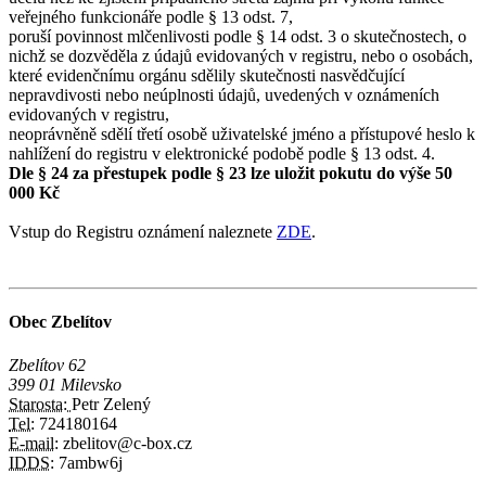
veřejného funkcionáře podle § 13 odst. 7,
poruší povinnost mlčenlivosti podle § 14 odst. 3 o skutečnostech, o
nichž se dozvěděla z údajů evidovaných v registru, nebo o osobách,
které evidenčnímu orgánu sdělily skutečnosti nasvědčující
nepravdivosti nebo neúplnosti údajů, uvedených v oznámeních
evidovaných v registru,
neoprávněně sdělí třetí osobě uživatelské jméno a přístupové heslo k
nahlížení do registru v elektronické podobě podle § 13 odst. 4.
Dle § 24 za přestupek podle § 23 lze uložit pokutu do výše 50
000 Kč
Vstup do Registru oznámení naleznete
ZDE
.
Obec Zbelítov
Zbelítov 62
399 01 Milevsko
Starosta:
Petr Zelený
Tel:
724180164
E-mail:
zbelitov@c-box.cz
IDDS:
7ambw6j