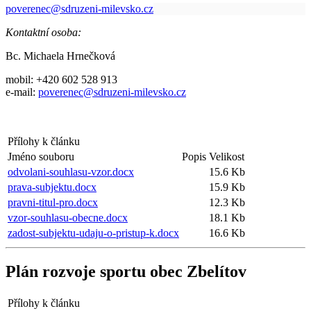
poverenec@sdruzeni-milevsko.cz
Kontaktní osoba:
Bc. Michaela Hrnečková
mobil:
+420 602 528 913
e-mail:
poverenec@sdruzeni-milevsko.cz
Přílohy k článku
Jméno souboru
Popis
Velikost
odvolani-souhlasu-vzor.docx
15.6 Kb
prava-subjektu.docx
15.9 Kb
pravni-titul-pro.docx
12.3 Kb
vzor-souhlasu-obecne.docx
18.1 Kb
zadost-subjektu-udaju-o-pristup-k.docx
16.6 Kb
Plán rozvoje sportu obec Zbelítov
Přílohy k článku