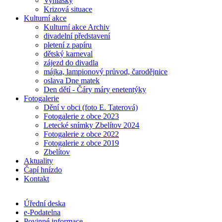
Vyhlášky
Krizová situace
Kulturní akce
Kulturní akce Archiv
divadelní představení
pletení z papíru
dětský karneval
zájezd do divadla
májka, lampionový průvod, čarodějnice
oslava Dne matek
Den dětí - Čáry máry enetentýky
Fotogalerie
Dění v obci (foto E. Taterová)
Fotogalerie z obce 2023
Letecké snímky Zbelítov 2024
Fotogalerie z obce 2022
Fotogalerie z obce 2019
Zbelítov
Aktuality
Čapí hnízdo
Kontakt
Úřední deska
e-Podatelna
Povinné informace