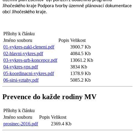
Územní plán Zbelítov byl pořízen z dotačního programu
Jihočeského kraje Podpora tvorby územně plánovací dokumentace
obcí Jihočeského kraje.
Přílohy k článku
Jméno souboru
Popis
Velikost
01-vykres-zakl-cleneni.pdf
3900.7 Kb
02-hlavni-vykres.pdf
4084.5 Kb
03-vykres-urb-koncepce.pdf
13061.2 Kb
04-vykres-vps.pdf
3834 Kb
05-koordinacni-vykres.pdf
1378.9 Kb
06-sirsi-vztahy.pdf
5085.2 Kb
Prevence do každe rodiny MV
Přílohy k článku
Jméno souboru
Popis
Velikost
prosinec-2016.pdf
2369.4 Kb