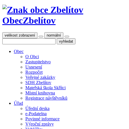
Obec
Zbelítov
velikost zobrazení
normální
Obec
O Obci
Zastupitelstvo
Usnesení
Rozpočet
Veřejné zakázky
SDH Zbelítov
Mateřská škola Skřítci
Místní knihovna
Registrace návštěvníků
Úřad
Úřední deska
e-Podatelna
Povinné informace
Výroční zprávy