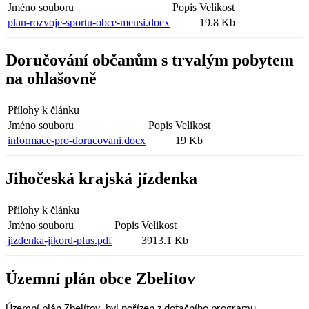
Jméno souboru
Popis
Velikost
plan-rozvoje-sportu-obce-mensi.docx
19.8 Kb
Doručování občanům s trvalým pobytem
na ohlašovně
Přílohy k článku
Jméno souboru
Popis
Velikost
informace-pro-dorucovani.docx
19 Kb
Jihočeská krajská jízdenka
Přílohy k článku
Jméno souboru
Popis
Velikost
jizdenka-jikord-plus.pdf
3913.1 Kb
Územní plán obce Zbelítov