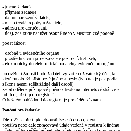
- jméno žadatele,
- příjmení žadatele,
- datum narození žadatele,
- místo trvalého pobytu žadatele,
- adresu pro doručování,
- údaj, zda bude nahlížet osobně nebo v elektronické podobě
podat žádost
- osobně u evidenčního orgánu,
- prostřednictvím provozovatele poštovních služeb,
- elektronicky do elektronické podatelny evidenčního orgánu.
po ověření žádosti bude žadateli vytvořen uživatelský účet, ke
kterému obdrží přístupové jméno a heslo (tyto údaje pak podle
zákona nesmí sdělit žádné další osobě),
zadat udělené přístupové jméno a heslo na internetové stránce v
rubrice „přístup do registru“.
O každém nahlédnutí do registru je prováděn záznam.
Poučení pro žadatele:
Dle § 23 se přestupku dopustí fyzická osoba, která
používá nebo dále zpracovává údaje vedené v registru k jinému
účelu než ke zjištění případného střetu zájmů při výkonu funkce