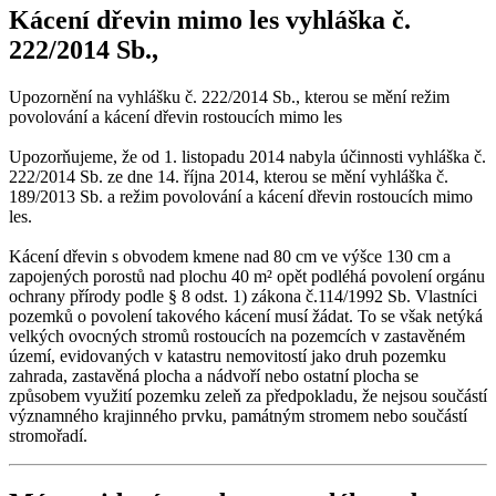
Kácení dřevin mimo les vyhláška č.
222/2014 Sb.,
Upozornění na vyhlášku č. 222/2014 Sb., kterou se mění režim
povolování a kácení dřevin rostoucích mimo les
Upozorňujeme, že od 1. listopadu 2014 nabyla účinnosti vyhláška č.
222/2014 Sb. ze dne 14. října 2014, kterou se mění vyhláška č.
189/2013 Sb. a režim povolování a kácení dřevin rostoucích mimo
les.
Kácení dřevin s obvodem kmene nad 80 cm ve výšce 130 cm a
zapojených porostů nad plochu 40 m² opět podléhá povolení orgánu
ochrany přírody podle § 8 odst. 1) zákona č.114/1992 Sb. Vlastníci
pozemků o povolení takového kácení musí žádat. To se však netýká
velkých ovocných stromů rostoucích na pozemcích v zastavěném
území, evidovaných v katastru nemovitostí jako druh pozemku
zahrada, zastavěná plocha a nádvoří nebo ostatní plocha se
způsobem využití pozemku zeleň za předpokladu, že nejsou součástí
významného krajinného prvku, památným stromem nebo součástí
stromořadí.