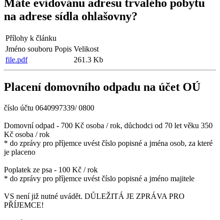
Máte evidovánu adresu trvalého pobytu
na adrese sídla ohlašovny?
Přílohy k článku
Jméno souboru
Popis
Velikost
file.pdf
261.3 Kb
Placení domovního odpadu na účet OÚ
číslo účtu 0640997339/ 0800
Domovní odpad - 700 Kč osoba / rok, důchodci od 70 let věku 350
Kč osoba / rok
* do zprávy pro příjemce uvést číslo popisné a jména osob, za které
je placeno
Poplatek ze psa - 100 Kč / rok
* do zprávy pro příjemce uvést číslo popisné a jméno majitele
VS není již nutné uvádět. DŮLEŽITÁ JE ZPRÁVA PRO
PŘÍJEMCE!