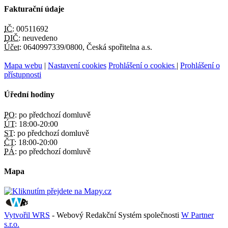
Fakturační údaje
IČ:
00511692
DIČ:
neuvedeno
Účet:
0640997339/0800, Česká spořitelna a.s.
Mapa webu
|
Nastavení cookies
Prohlášení o cookies
|
Prohlášení o
přístupnosti
Úřední hodiny
PO:
po předchozí domluvě
ÚT:
18:00-20:00
ST:
po předchozí domluvě
ČT:
18:00-20:00
PÁ:
po předchozí domluvě
Mapa
Vytvořil WRS
- Webový Redakční Systém společnosti
W Partner
s.r.o.