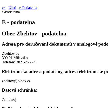
cz
-
Úřad
-
e-Podatelna
e-Podatelna
E - podatelna
Obec Zbelítov - podatelna
Adresa pro doručování dokumentů v analogové podob
Zbelítov 62
399 01 Milevsko
Telefon:
382 526 274
Elektronická adresa podatelny, adresa elektronické p
zbelitov@c-box.cz
Datová schránka:
7ambw6j