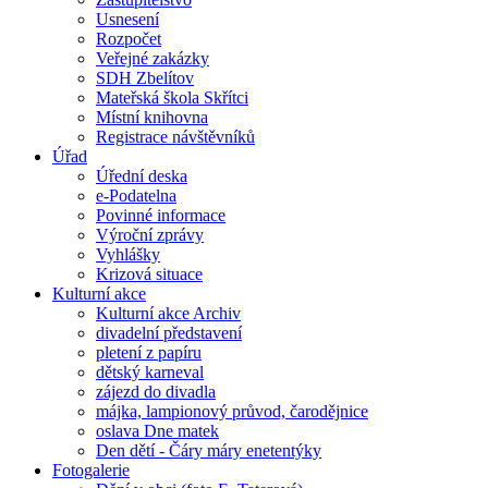
Usnesení
Rozpočet
Veřejné zakázky
SDH Zbelítov
Mateřská škola Skřítci
Místní knihovna
Registrace návštěvníků
Úřad
Úřední deska
e-Podatelna
Povinné informace
Výroční zprávy
Vyhlášky
Krizová situace
Kulturní akce
Kulturní akce Archiv
divadelní představení
pletení z papíru
dětský karneval
zájezd do divadla
májka, lampionový průvod, čarodějnice
oslava Dne matek
Den dětí - Čáry máry enetentýky
Fotogalerie