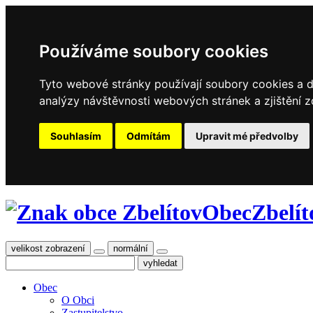
Používáme soubory cookies
Tyto webové stránky používají soubory cookies a da
analýzy návštěvnosti webových stránek a zjištění z
Souhlasím
Odmítám
Upravit mé předvolby
Obec
Zbelít
velikost zobrazení
normální
Obec
O Obci
Zastupitelstvo