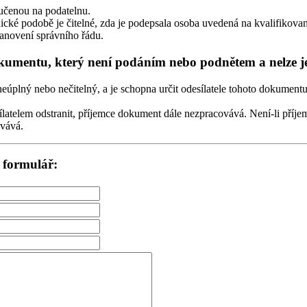
učenou na podatelnu.
ické podobě je čitelné, zda je podepsala osoba uvedená na kvalifikovaném
stanovení správního řádu.
mentu, který není podáním nebo podnětem a nelze jej
plný nebo nečitelný, a je schopna určit odesílatele tohoto dokumentu a
latelem odstranit, příjemce dokument dále nezpracovává. Není-li příje
ovává.
 formulář: