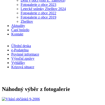
Dění v obci (foto E. Taterová)
Fotogalerie z obce 2023
Letecké snímky Zbelítov 2024
Fotogalerie z obce 2022
Fotogalerie z obce 2019
Zbelítov
Aktuality
Čapí hnízdo
Kontakt
Úřední deska
e-Podatelna
Povinné informace
Výroční zprávy
Vyhlášky
Krizová situace
Náhodný výběr z fotogalerie