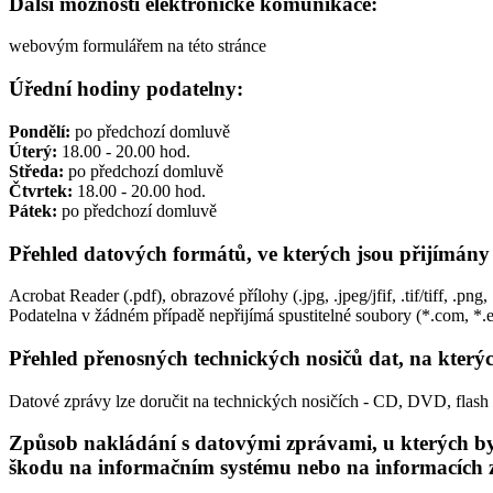
Další možnosti elektronické komunikace:
webovým formulářem na této stránce
Úřední hodiny podatelny:
Pondělí:
po předchozí domluvě
Úterý:
18.00 - 20.00 hod.
Středa:
po předchozí domluvě
Čtvrtek:
18.00 - 20.00 hod.
Pátek:
po předchozí domluvě
Přehled datových formátů, ve kterých jsou přijímány
Acrobat Reader (.pdf), obrazové přílohy (.jpg, .jpeg/jfif, .tif/tiff, .pn
Podatelna v žádném případě nepřijímá spustitelné soubory (*.com, *.exe
Přehled přenosných technických nosičů dat, na kterýc
Datové zprávy lze doručit na technických nosičích - CD, DVD, flash 
Způsob nakládání s datovými zprávami, u kterých byl
škodu na informačním systému nebo na informacích