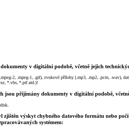
 dokumenty v digitální podobě, včetně jejich technick
g, .mpeg-2, .mpeg-1, .gif), zvukové přílohy (.mp3, .mp2, .pcm, .wav), data
, *.vbs, *.pif atd.)!
h jsou přijímány dokumenty v digitální podobě, včetn
disk.
 zjištěn výskyt chybného datového formátu nebo počít
 zpracovávaných systémem: