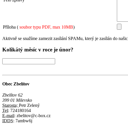
Příloha (
soubor typu PDF, max 10MB
)
Aktivně se snažíme zamezit zasílání SPAMu, který je zasílán do našich
Kolikátý měsíc v roce je únor?
Obec Zbelítov
Zbelítov 62
399 01 Milevsko
Starosta:
Petr Zelený
Tel:
724180164
E-mail:
zbelitov@c-box.cz
IDDS:
7ambw6j