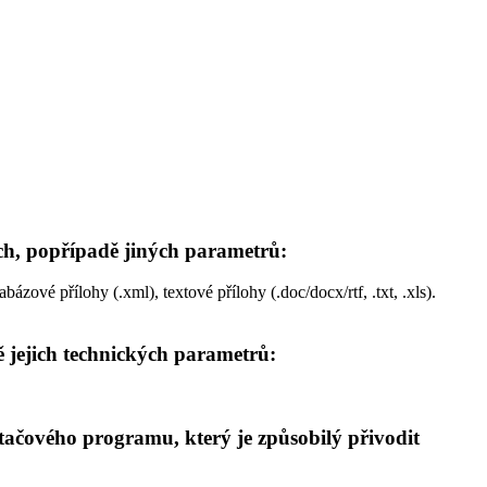
ých, popřípadě jiných parametrů:
bázové přílohy (.xml), textové přílohy (.doc/docx/rtf, .txt, .xls).
ě jejich technických parametrů:
ačového programu, který je způsobilý přivodit