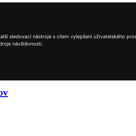
lší sledovací nástroje s cílem vylepšení uživatelského pr
droje návštěvnosti.
ov