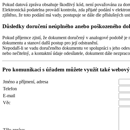
Pokud datová zpráva obsahuje škodlivý kód, není považována za dor
Elektronická podatelna provádí kontrolu, zda přijaté podání v elektron
zjištěno, že toto podání má vady, postupuje se dále dle příslušných u
Důsledky doručení neúplného anebo poškozeného doku
Pokud příjemce zjistí, že dokument doručený v analogové podobě je neú
dokumentu a stanoví další postup pro její odstranění.
Nepodaří-li se vadu doručeného dokumentu ve spolupráci s jeho odesí
nebo nečitelný, a kontaktní údaje odesílatele, dokument dále nezprac
Pro komunikaci s úřadem můžete využít také webový
Jméno a příjmení, adresa
Telefon
E-mail
Věc
Tělo zprávy