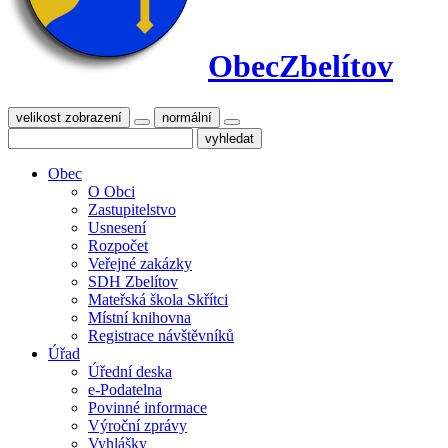
Obec
Zbelítov
velikost zobrazení
normální
Obec
O Obci
Zastupitelstvo
Usnesení
Rozpočet
Veřejné zakázky
SDH Zbelítov
Mateřská škola Skřítci
Místní knihovna
Registrace návštěvníků
Úřad
Úřední deska
e-Podatelna
Povinné informace
Výroční zprávy
Vyhlášky