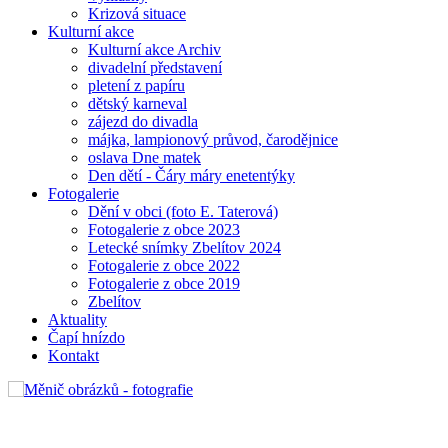
Krizová situace
Kulturní akce
Kulturní akce Archiv
divadelní představení
pletení z papíru
dětský karneval
zájezd do divadla
májka, lampionový průvod, čarodějnice
oslava Dne matek
Den dětí - Čáry máry enetentýky
Fotogalerie
Dění v obci (foto E. Taterová)
Fotogalerie z obce 2023
Letecké snímky Zbelítov 2024
Fotogalerie z obce 2022
Fotogalerie z obce 2019
Zbelítov
Aktuality
Čapí hnízdo
Kontakt