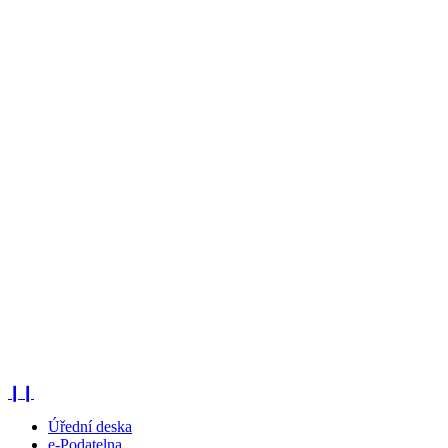
❙❙
Úřední deska
e-Podatelna