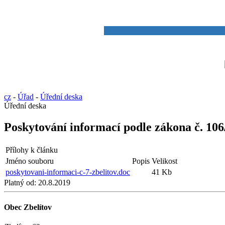
cz
-
Úřad
-
Úřední deska
Úřední deska
Poskytování informací podle zákona č. 106
Přílohy k článku
Jméno souboru
Popis
Velikost
poskytovani-informaci-c-7-zbelitov.doc
41 Kb
Platný od:
20.8.2019
Obec Zbelítov