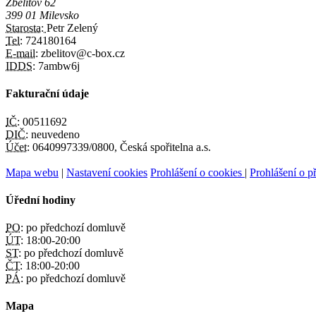
Zbelítov 62
399 01 Milevsko
Starosta:
Petr Zelený
Tel:
724180164
E-mail:
zbelitov@c-box.cz
IDDS:
7ambw6j
Fakturační údaje
IČ:
00511692
DIČ:
neuvedeno
Účet:
0640997339/0800, Česká spořitelna a.s.
Mapa webu
|
Nastavení cookies
Prohlášení o cookies
|
Prohlášení o př
Úřední hodiny
PO:
po předchozí domluvě
ÚT:
18:00-20:00
ST:
po předchozí domluvě
ČT:
18:00-20:00
PÁ:
po předchozí domluvě
Mapa