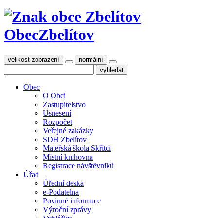
Obec
Zbelítov
velikost zobrazení
normální
Obec
O Obci
Zastupitelstvo
Usnesení
Rozpočet
Veřejné zakázky
SDH Zbelítov
Mateřská škola Skřítci
Místní knihovna
Registrace návštěvníků
Úřad
Úřední deska
e-Podatelna
Povinné informace
Výroční zprávy