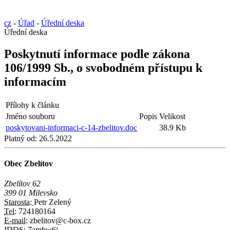
cz
-
Úřad
-
Úřední deska
Úřední deska
Poskytnutí informace podle zákona
106/1999 Sb., o svobodném přístupu k
informacím
Přílohy k článku
Jméno souboru
Popis
Velikost
poskytovani-informaci-c-14-zbelitov.doc
38.9 Kb
Platný od:
26.5.2022
Obec Zbelítov
Zbelítov 62
399 01 Milevsko
Starosta:
Petr Zelený
Tel:
724180164
E-mail:
zbelitov@c-box.cz
IDDS:
7ambw6j