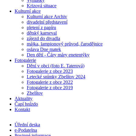
Vyhlášky
Krizová situace
Kulturní akce
Kulturní akce Archiv
divadelní představení
pletení z papíru
dětský karneval
zájezd do divadla
májka, lampionový průvod, čarodějnice
oslava Dne matek
Den dětí - Čáry máry enetentýky
Fotogalerie
Dění v obci (foto E. Taterová)
Fotogalerie z obce 2023
Letecké snímky Zbelítov 2024
Fotogalerie z obce 2022
Fotogalerie z obce 2019
Zbelítov
Aktuality
Čapí hnízdo
Kontakt
Úřední deska
e-Podatelna
Povinné informace