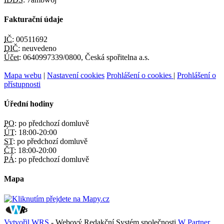
Fakturační údaje
IČ:
00511692
DIČ:
neuvedeno
Účet:
0640997339/0800, Česká spořitelna a.s.
Mapa webu
|
Nastavení cookies
Prohlášení o cookies
|
Prohlášení o
přístupnosti
Úřední hodiny
PO:
po předchozí domluvě
ÚT:
18:00-20:00
ST:
po předchozí domluvě
ČT:
18:00-20:00
PÁ:
po předchozí domluvě
Mapa
Vytvořil WRS
- Webový Redakční Systém společnosti
W Partner