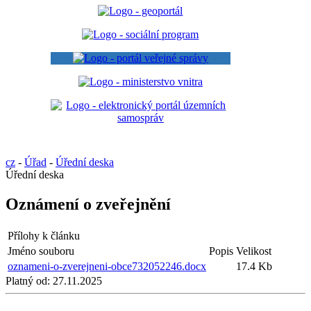
cz
-
Úřad
-
Úřední deska
Úřední deska
Oznámení o zveřejnění
Přílohy k článku
Jméno souboru
Popis
Velikost
oznameni-o-zverejneni-obce732052246.docx
17.4 Kb
Platný od:
27.11.2025