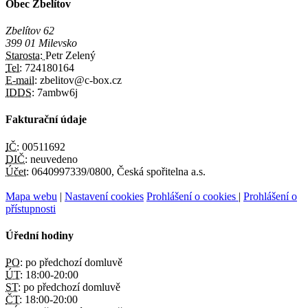
Obec Zbelítov
Zbelítov 62
399 01 Milevsko
Starosta:
Petr Zelený
Tel:
724180164
E-mail:
zbelitov@c-box.cz
IDDS:
7ambw6j
Fakturační údaje
IČ:
00511692
DIČ:
neuvedeno
Účet:
0640997339/0800, Česká spořitelna a.s.
Mapa webu
|
Nastavení cookies
Prohlášení o cookies
|
Prohlášení o
přístupnosti
Úřední hodiny
PO:
po předchozí domluvě
ÚT:
18:00-20:00
ST:
po předchozí domluvě
ČT:
18:00-20:00