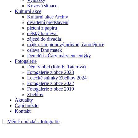
Vyhlášky
Krizová situace
Kulturní akce
Kulturní akce Archiv
divadelní představení
pletení z papíru
dětský karneval
zájezd do divadla
májka, lampionový průvod, čarodějnice
oslava Dne matek
Den dětí - Čáry máry enetentýky
Fotogalerie
Dění v obci (foto E. Taterová)
Fotogalerie z obce 2023
Letecké snímky Zbelítov 2024
Fotogalerie z obce 2022
Fotogalerie z obce 2019
Zbelítov
Aktuality
Čapí hnízdo
Kontakt