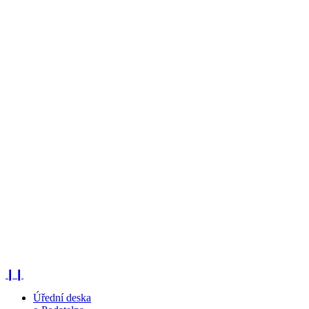
❙❙
Úřední deska