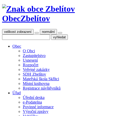
Obec
Zbelítov
velikost zobrazení
normální
Obec
O Obci
Zastupitelstvo
Usnesení
Rozpočet
Veřejné zakázky
SDH Zbelítov
Mateřská škola Skřítci
Místní knihovna
Registrace návštěvníků
Úřad
Úřední deska
e-Podatelna
Povinné informace
Výroční zprávy