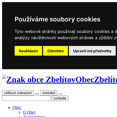
Používáme soubory cookies
Tyto webové stránky používají soubory cookies a da
analýzy návštěvnosti webových stránek a zjištění z
Souhlasím
Odmítám
Upravit mé předvolby
Obec
Zbelít
velikost zobrazení
normální
Obec
O Obci
Zastupitelstvo