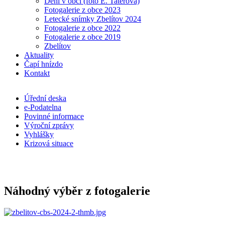
Dění v obci (foto E. Taterová)
Fotogalerie z obce 2023
Letecké snímky Zbelítov 2024
Fotogalerie z obce 2022
Fotogalerie z obce 2019
Zbelítov
Aktuality
Čapí hnízdo
Kontakt
Úřední deska
e-Podatelna
Povinné informace
Výroční zprávy
Vyhlášky
Krizová situace
Náhodný výběr z fotogalerie