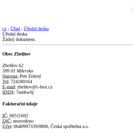
cz
-
Úřad
-
Úřední deska
Úřední deska
Žádný dokument.
Obec Zbelítov
Zbelítov 62
399 01 Milevsko
Starosta:
Petr Zelený
Tel:
724180164
E-mail:
zbelitov@c-box.cz
IDDS:
7ambw6j
Fakturační údaje
IČ:
00511692
DIČ:
neuvedeno
Účet:
0640997339/0800, Česká spořitelna a.s.