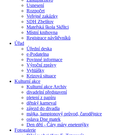
Usnesení
Rozpočet
Veřejné zakázky
SDH Zbelítov
Mateřská škola Skřítci
Místní knihovna
Registrace návštěvníků
Úřad
Úřední deska
e-Podatelna
Povinné informace
Výroční zprávy
Vyhlášky
Krizová situace
Kulturní akce
Kulturní akce Archiv
divadelní představení
pletení z papíru
dětský karneval
zájezd do divadla
májka, lampionový průvod, čarodějnice
oslava Dne matek
Den dětí - Čáry máry enetentýky
Fotogalerie