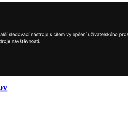
lší sledovací nástroje s cílem vylepšení uživatelského pr
droje návštěvnosti.
ov