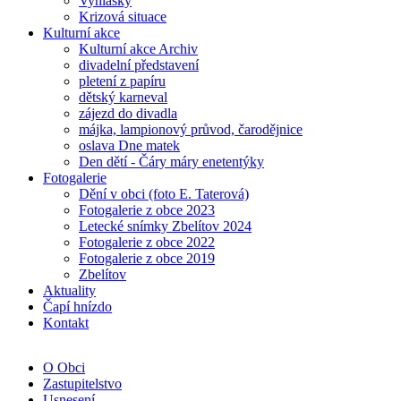
Vyhlášky
Krizová situace
Kulturní akce
Kulturní akce Archiv
divadelní představení
pletení z papíru
dětský karneval
zájezd do divadla
májka, lampionový průvod, čarodějnice
oslava Dne matek
Den dětí - Čáry máry enetentýky
Fotogalerie
Dění v obci (foto E. Taterová)
Fotogalerie z obce 2023
Letecké snímky Zbelítov 2024
Fotogalerie z obce 2022
Fotogalerie z obce 2019
Zbelítov
Aktuality
Čapí hnízdo
Kontakt
O Obci
Zastupitelstvo
Usnesení