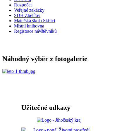
Rozpočet
Veřejné zakázky
SDH Zbelítov
Mateřská škola Skřítci
Místní knihovna
Registrace návštěvníků
Náhodný výběr z fotogalerie
Užitečné odkazy