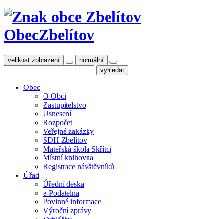
Obec
Zbelítov
velikost zobrazení
normální
Obec
O Obci
Zastupitelstvo
Usnesení
Rozpočet
Veřejné zakázky
SDH Zbelítov
Mateřská škola Skřítci
Místní knihovna
Registrace návštěvníků
Úřad
Úřední deska
e-Podatelna
Povinné informace
Výroční zprávy