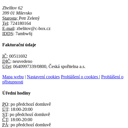
Zbelítov 62
399 01 Milevsko
Starosta:
Petr Zelený
Tel:
724180164
E-mail:
zbelitov@c-box.cz
IDDS:
7ambw6j
Fakturační údaje
IČ:
00511692
DIČ:
neuvedeno
Účet:
0640997339/0800, Česká spořitelna a.s.
Mapa webu
|
Nastavení cookies
Prohlášení o cookies
|
Prohlášení o
přístupnosti
Úřední hodiny
PO:
po předchozí domluvě
ÚT:
18:00-20:00
ST:
po předchozí domluvě
ČT:
18:00-20:00
PÁ:
po předchozí domluvě