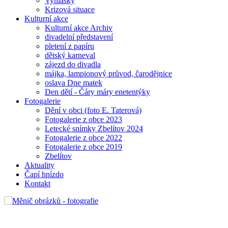
Vyhlášky
Krizová situace
Kulturní akce
Kulturní akce Archiv
divadelní představení
pletení z papíru
dětský karneval
zájezd do divadla
májka, lampionový průvod, čarodějnice
oslava Dne matek
Den dětí - Čáry máry enetentýky
Fotogalerie
Dění v obci (foto E. Taterová)
Fotogalerie z obce 2023
Letecké snímky Zbelítov 2024
Fotogalerie z obce 2022
Fotogalerie z obce 2019
Zbelítov
Aktuality
Čapí hnízdo
Kontakt