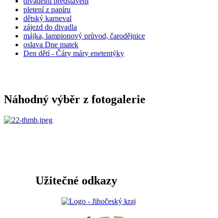
divadelní představení
pletení z papíru
dětský karneval
zájezd do divadla
májka, lampionový průvod, čarodějnice
oslava Dne matek
Den dětí - Čáry máry enetentýky
Náhodný výběr z fotogalerie
Užitečné odkazy