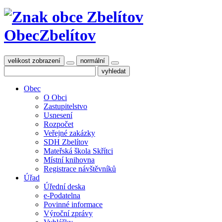
Obec
Zbelítov
velikost zobrazení
normální
Obec
O Obci
Zastupitelstvo
Usnesení
Rozpočet
Veřejné zakázky
SDH Zbelítov
Mateřská škola Skřítci
Místní knihovna
Registrace návštěvníků
Úřad
Úřední deska
e-Podatelna
Povinné informace
Výroční zprávy