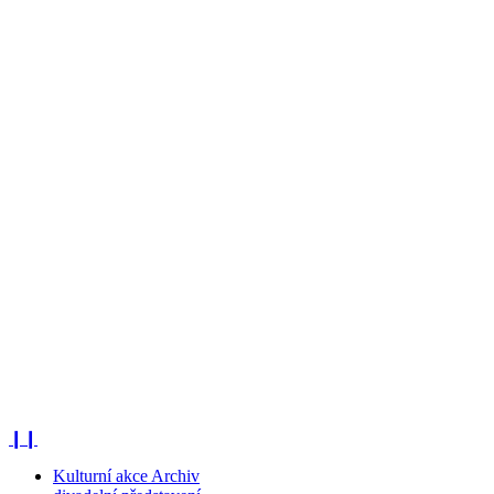
❙❙
Kulturní akce Archiv