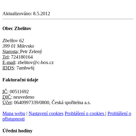
Aktualizováno:
8.5.2012
Obec Zbelítov
Zbelítov 62
399 01 Milevsko
Starosta:
Petr Zelený
Tel:
724180164
E-mail:
zbelitov@c-box.cz
IDDS:
7ambw6j
Fakturační údaje
IČ:
00511692
DIČ:
neuvedeno
Účet:
0640997339/0800, Česká spořitelna a.s.
Mapa webu
|
Nastavení cookies
Prohlášení o cookies
|
Prohlášení o
přístupnosti
Úřední hodiny