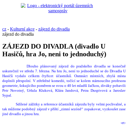
cz
-
Kulturní akce
-
zájezd do divadla
zájezd do divadla
ZÁJEZD DO DIVADLA (divadlo U
Hasičů, hra Jo, neni to jednoduchý)
Dlouho plánovaný zájezd do pražského divadla se konečně
uskutečnil ve středu 7. března. Na hru Jo, není to jednoduché se do Divadla U
Hasičů vydalo celkem čtyřicet účastníků. Osmnáct místních, zbylá místa
doplnili přespolní. V ztřeštěné komedii, točící se kolem stárnoucího profesora
geometrie, šokujícího poměrem se svou o 40 let mladší žačkou, diváky pobavili
Petr Novotný, Uršula Kluková, Klára Jandová, Petra Duspivová a Jaroslav
Sypal.
Sdílené zážitky a reference účastníků zájezdu byly velmi pochvalné, a
tak můžeme podobný zájezd v příští „zimní sezóně“ zopakovat, vyzkoušet zase
jiné divadlo a jinou hru.
-et-