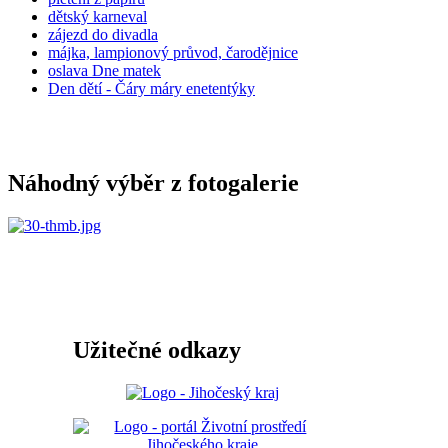
dětský karneval
zájezd do divadla
májka, lampionový průvod, čarodějnice
oslava Dne matek
Den dětí - Čáry máry enetentýky
Náhodný výběr z fotogalerie
Užitečné odkazy