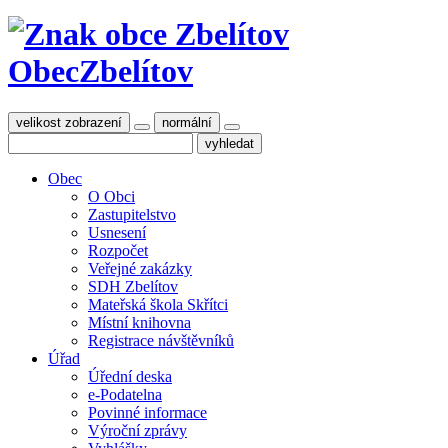
Obec
Zbelítov
velikost zobrazení
normální
Obec
O Obci
Zastupitelstvo
Usnesení
Rozpočet
Veřejné zakázky
SDH Zbelítov
Mateřská škola Skřítci
Místní knihovna
Registrace návštěvníků
Úřad
Úřední deska
e-Podatelna
Povinné informace
Výroční zprávy