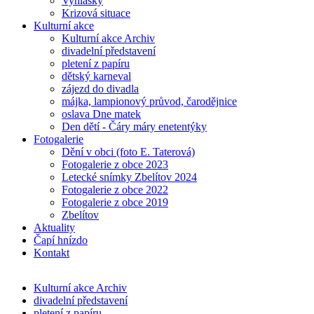
Vyhlášky
Krizová situace
Kulturní akce
Kulturní akce Archiv
divadelní představení
pletení z papíru
dětský karneval
zájezd do divadla
májka, lampionový průvod, čarodějnice
oslava Dne matek
Den dětí - Čáry máry enetentýky
Fotogalerie
Dění v obci (foto E. Taterová)
Fotogalerie z obce 2023
Letecké snímky Zbelítov 2024
Fotogalerie z obce 2022
Fotogalerie z obce 2019
Zbelítov
Aktuality
Čapí hnízdo
Kontakt
Kulturní akce Archiv
divadelní představení
pletení z papíru