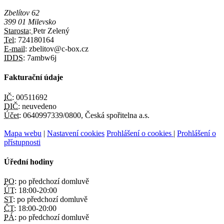
Zbelítov 62
399 01 Milevsko
Starosta:
Petr Zelený
Tel:
724180164
E-mail:
zbelitov@c-box.cz
IDDS:
7ambw6j
Fakturační údaje
IČ:
00511692
DIČ:
neuvedeno
Účet:
0640997339/0800, Česká spořitelna a.s.
Mapa webu
|
Nastavení cookies
Prohlášení o cookies
|
Prohlášení o
přístupnosti
Úřední hodiny
PO:
po předchozí domluvě
ÚT:
18:00-20:00
ST:
po předchozí domluvě
ČT:
18:00-20:00
PÁ:
po předchozí domluvě