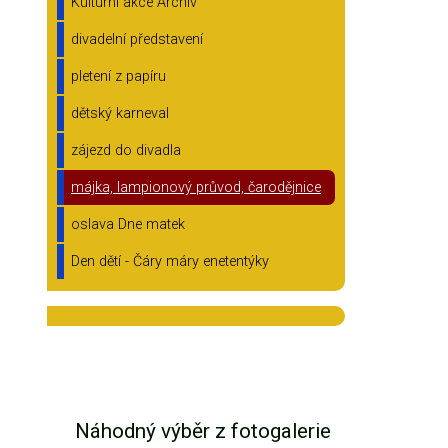
Kulturní akce Archiv
divadelní představení
pletení z papíru
dětský karneval
zájezd do divadla
májka, lampionový průvod, čarodějnice
oslava Dne matek
Den dětí - Čáry máry enetentýky
Náhodný výběr z fotogalerie