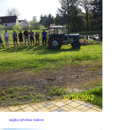
májku zdvihne traktor