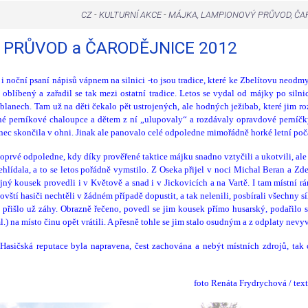
CZ
-
KULTURNÍ AKCE
-
MÁJKA, LAMPIONOVÝ PRŮVOD, ČA
Ý PRŮVOD a ČARODĚJNICE 2012
oční psaní nápisů vápnem na silnici -to jsou tradice, které ke Zbelítovu neodmys
líbený a zařadil se tak mezi ostatní tradice. Letos se vydal od májky po silnic
ablanech. Tam už na děti čekalo pět ustrojených, ale hodných ježibab, které jim r
né perníkové chaloupce a dětem z ní „ulupovaly“ a rozdávaly opravdové perníčk
onec skončila v ohni. Jinak ale panovalo celé odpoledne mimořádně horké letní poč
 Poprvé odpoledne, kdy díky prověřené taktice májku snadno vztyčili a ukotvili, ale
ehlídala, a to se letos pořádně vymstilo. Z Oseka přijel v noci Michal Beran a 
ejný kousek provedli i v Květově a snad i v Jickovicích a na Vartě. I tam místní rán
vští hasiči nechtěli v žádném případě dopustit, a tak nelenili, posbírali všechny s
í přišlo už záhy. Obrazně řečeno, povedl se jim kousek přímo husarský, podařilo s
l.) na místo činu opět vrátili. A přesně tohle se jim stalo osudným a z odplaty nevyv
 Hasičská reputace byla napravena, čest zachována a nebýt místních zdrojů, tak c
foto Renáta Frydrychová / tex