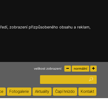
středí, zobrazení přizpůsobeného obsahu a reklam,
velikost zobrazení
normální
kce
Fotogalerie
Aktuality
Čapí hnízdo
Kontakt