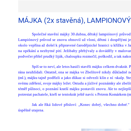
MÁJKA (2x stavěná), LAMPIONOV
Společné stavění májky 30.dubna, dětský lampiónový průvod i n
Lampiónový průvod se znovu obnovil už vloni, dětmi i dospělými je ob
okolo vepřína až došel k připravené čarodějnické hranici u křížku v J
na opékání a nezbytné pití. Ježibaby přebývaly a dováděly v malova
podvečer přišel prudký liják, chaloupku rozmočil, poškodil, a tak nak
Spíš se to neví, ale letos hasiči stavěli májku celkem dvakrát.
rána neuhlídali. Ostatně, ona se májka ve Zbelítově nikdy důkladně n
(ml.), májku tajně podřízli a jako důkaz si odvezli klín z ní -skalp. St
svému zděšení, svoje májky ležet. Ostudu a jízlivé poznámky ale zbelíto
téměř půlnoci, o poznání kratší májku postavili znovu. Ale to nejlepš
potrestat pachatele, kteří se tentokrát ještě navíc s Petrem Komárkem (m
Jak ale říká lidové přísloví: „Konec dobrý, všechno dobré.“
úspěšně utajena.