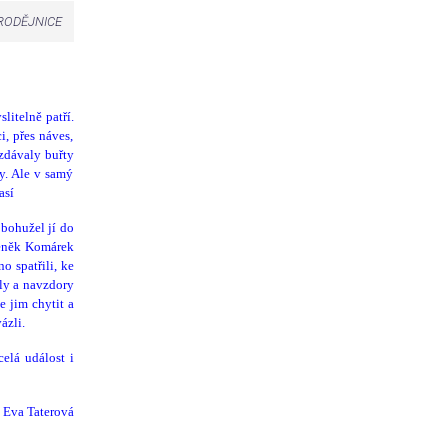
RODĚJNICE
litelně patří.
i, přes náves,
ozdávaly buřty
y. Ale v samý
así
 bohužel jí do
Zdeněk Komárek
o spatřili, ke
íly a navzdory
e jim chytit a
ázli.
elá událost i
t Eva Taterová