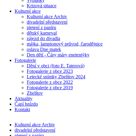
Vyhlášky
Krizová situace
Kulturní akce
Kulturní akce Archiv
divadelní představení
pletení z papíru
dětský karneval
zájezd do divadla
májka, lampionový průvod, čarodějnice
oslava Dne matek
Den dětí - Čáry máry enetentýky
Fotogalerie
Dění v obci (foto E. Taterová)
Fotogalerie z obce 2023
Letecké snímky Zbelítov 2024
Fotogalerie z obce 2022
Fotogalerie z obce 2019
Zbelítov
Aktuality
Čapí hnízdo
Kontakt
Kulturní akce Archiv
divadelní představení
pletení z papíru