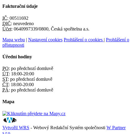
Fakturační údaje
IČ:
00511692
DIČ:
neuvedeno
Účet:
0640997339/0800, Česká spořitelna a.s.
Mapa webu
|
Nastavení cookies
Prohlášení o cookies
|
Prohlášení o
přístupnosti
Úřední hodiny
PO:
po předchozí domluvě
ÚT:
18:00-20:00
ST:
po předchozí domluvě
ČT:
18:00-20:00
PÁ:
po předchozí domluvě
Mapa
Vytvořil WRS
- Webový Redakční Systém společnosti
W Partner
s.r.o.