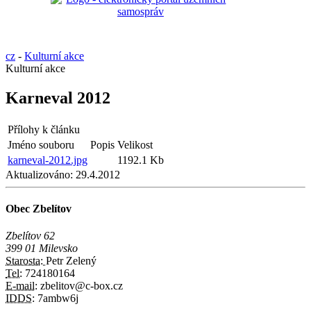
cz
-
Kulturní akce
Kulturní akce
Karneval 2012
Přílohy k článku
Jméno souboru
Popis
Velikost
karneval-2012.jpg
1192.1 Kb
Aktualizováno:
29.4.2012
Obec Zbelítov
Zbelítov 62
399 01 Milevsko
Starosta:
Petr Zelený
Tel:
724180164
E-mail:
zbelitov@c-box.cz
IDDS:
7ambw6j