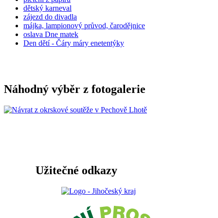
dětský karneval
zájezd do divadla
májka, lampionový průvod, čarodějnice
oslava Dne matek
Den dětí - Čáry máry enetentýky
Náhodný výběr z fotogalerie
Užitečné odkazy