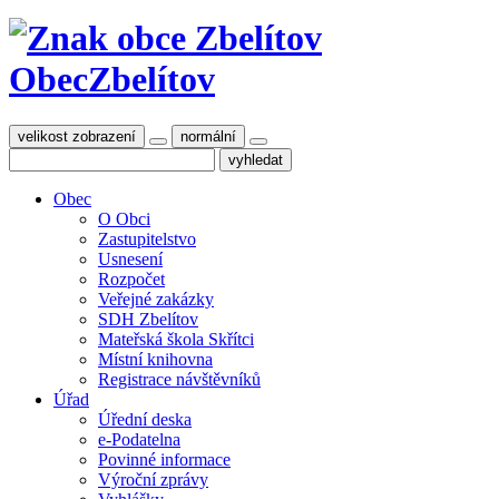
Obec
Zbelítov
velikost zobrazení
normální
Obec
O Obci
Zastupitelstvo
Usnesení
Rozpočet
Veřejné zakázky
SDH Zbelítov
Mateřská škola Skřítci
Místní knihovna
Registrace návštěvníků
Úřad
Úřední deska
e-Podatelna
Povinné informace
Výroční zprávy