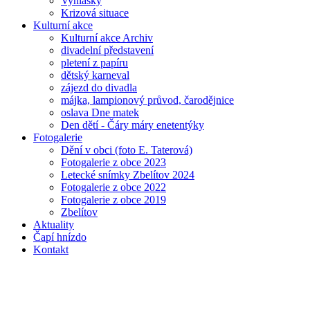
Vyhlášky
Krizová situace
Kulturní akce
Kulturní akce Archiv
divadelní představení
pletení z papíru
dětský karneval
zájezd do divadla
májka, lampionový průvod, čarodějnice
oslava Dne matek
Den dětí - Čáry máry enetentýky
Fotogalerie
Dění v obci (foto E. Taterová)
Fotogalerie z obce 2023
Letecké snímky Zbelítov 2024
Fotogalerie z obce 2022
Fotogalerie z obce 2019
Zbelítov
Aktuality
Čapí hnízdo
Kontakt