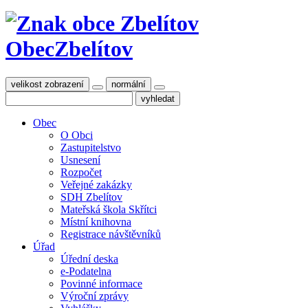
Obec
Zbelítov
velikost zobrazení
normální
Obec
O Obci
Zastupitelstvo
Usnesení
Rozpočet
Veřejné zakázky
SDH Zbelítov
Mateřská škola Skřítci
Místní knihovna
Registrace návštěvníků
Úřad
Úřední deska
e-Podatelna
Povinné informace
Výroční zprávy