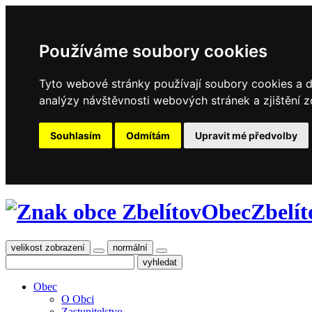
Používáme soubory cookies
Tyto webové stránky používají soubory cookies a da
analýzy návštěvnosti webových stránek a zjištění z
Souhlasím
Odmítám
Upravit mé předvolby
Obec
Zbelít
velikost zobrazení
normální
Obec
O Obci
Zastupitelstvo