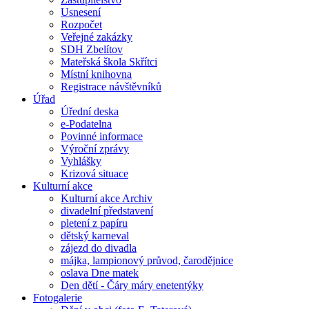
Usnesení
Rozpočet
Veřejné zakázky
SDH Zbelítov
Mateřská škola Skřítci
Místní knihovna
Registrace návštěvníků
Úřad
Úřední deska
e-Podatelna
Povinné informace
Výroční zprávy
Vyhlášky
Krizová situace
Kulturní akce
Kulturní akce Archiv
divadelní představení
pletení z papíru
dětský karneval
zájezd do divadla
májka, lampionový průvod, čarodějnice
oslava Dne matek
Den dětí - Čáry máry enetentýky
Fotogalerie