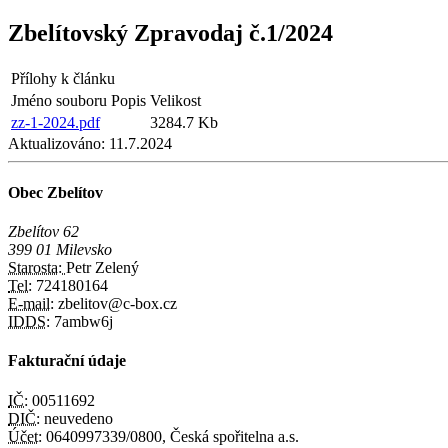
Zbelítovský Zpravodaj č.1/2024
Přílohy k článku
Jméno souboru
Popis
Velikost
zz-1-2024.pdf
3284.7 Kb
Aktualizováno:
11.7.2024
Obec Zbelítov
Zbelítov 62
399 01 Milevsko
Starosta:
Petr Zelený
Tel:
724180164
E-mail:
zbelitov@c-box.cz
IDDS:
7ambw6j
Fakturační údaje
IČ:
00511692
DIČ:
neuvedeno
Účet:
0640997339/0800, Česká spořitelna a.s.