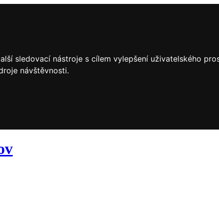
lší sledovací nástroje s cílem vylepšení uživatelského pr
droje návštěvnosti.
ov