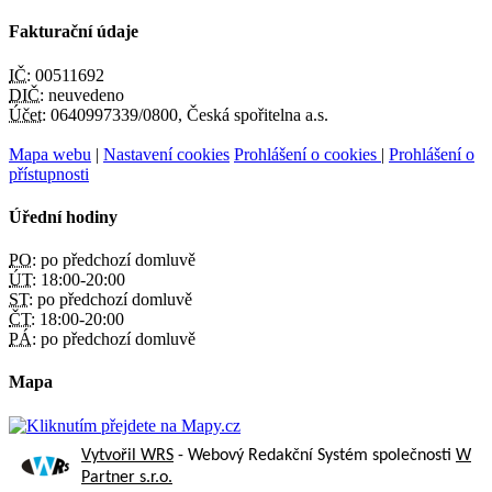
Fakturační údaje
IČ:
00511692
DIČ:
neuvedeno
Účet:
0640997339/0800, Česká spořitelna a.s.
Mapa webu
|
Nastavení cookies
Prohlášení o cookies
|
Prohlášení o
přístupnosti
Úřední hodiny
PO:
po předchozí domluvě
ÚT:
18:00-20:00
ST:
po předchozí domluvě
ČT:
18:00-20:00
PÁ:
po předchozí domluvě
Mapa
Vytvořil WRS
- Webový Redakční Systém společnosti
W
Partner s.r.o.