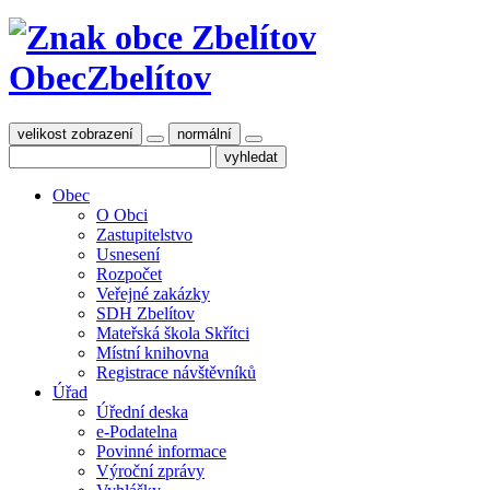
Obec
Zbelítov
velikost zobrazení
normální
Obec
O Obci
Zastupitelstvo
Usnesení
Rozpočet
Veřejné zakázky
SDH Zbelítov
Mateřská škola Skřítci
Místní knihovna
Registrace návštěvníků
Úřad
Úřední deska
e-Podatelna
Povinné informace
Výroční zprávy