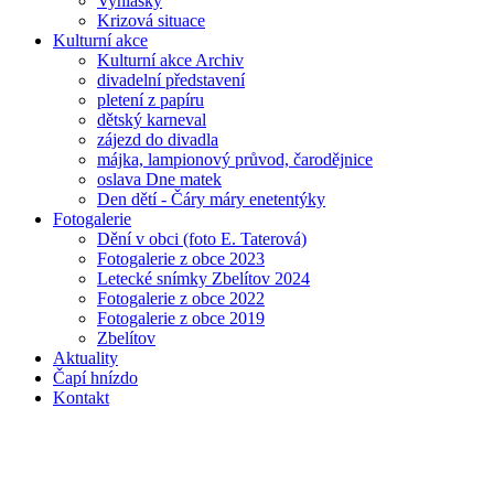
Vyhlášky
Krizová situace
Kulturní akce
Kulturní akce Archiv
divadelní představení
pletení z papíru
dětský karneval
zájezd do divadla
májka, lampionový průvod, čarodějnice
oslava Dne matek
Den dětí - Čáry máry enetentýky
Fotogalerie
Dění v obci (foto E. Taterová)
Fotogalerie z obce 2023
Letecké snímky Zbelítov 2024
Fotogalerie z obce 2022
Fotogalerie z obce 2019
Zbelítov
Aktuality
Čapí hnízdo
Kontakt