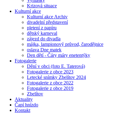
Vyhlášky
Krizová situace
Kulturní akce
Kulturní akce Archiv
divadelní představení
pletení z papíru
dětský karneval
zájezd do divadla
májka, lampionový průvod, čarodějnice
oslava Dne matek
Den dětí - Čáry máry enetentýky
Fotogalerie
Dění v obci (foto E. Taterová)
Fotogalerie z obce 2023
Letecké snímky Zbelítov 2024
Fotogalerie z obce 2022
Fotogalerie z obce 2019
Zbelítov
Aktuality
Čapí hnízdo
Kontakt