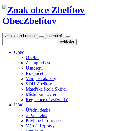
Obec
Zbelítov
velikost zobrazení
normální
Obec
O Obci
Zastupitelstvo
Usnesení
Rozpočet
Veřejné zakázky
SDH Zbelítov
Mateřská škola Skřítci
Místní knihovna
Registrace návštěvníků
Úřad
Úřední deska
e-Podatelna
Povinné informace
Výroční zprávy