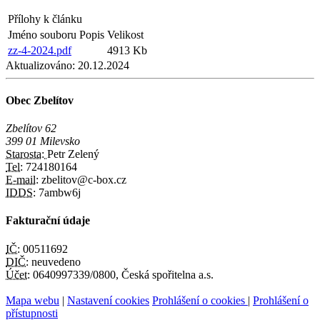
Přílohy k článku
Jméno souboru
Popis
Velikost
zz-4-2024.pdf
4913 Kb
Aktualizováno:
20.12.2024
Obec Zbelítov
Zbelítov 62
399 01 Milevsko
Starosta:
Petr Zelený
Tel:
724180164
E-mail:
zbelitov@c-box.cz
IDDS:
7ambw6j
Fakturační údaje
IČ:
00511692
DIČ:
neuvedeno
Účet:
0640997339/0800, Česká spořitelna a.s.
Mapa webu
|
Nastavení cookies
Prohlášení o cookies
|
Prohlášení o
přístupnosti