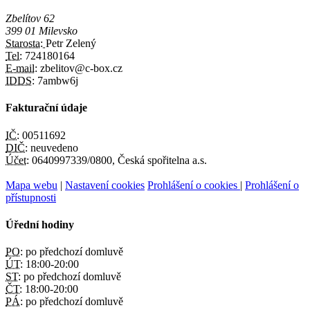
Zbelítov 62
399 01 Milevsko
Starosta:
Petr Zelený
Tel:
724180164
E-mail:
zbelitov@c-box.cz
IDDS:
7ambw6j
Fakturační údaje
IČ:
00511692
DIČ:
neuvedeno
Účet:
0640997339/0800, Česká spořitelna a.s.
Mapa webu
|
Nastavení cookies
Prohlášení o cookies
|
Prohlášení o
přístupnosti
Úřední hodiny
PO:
po předchozí domluvě
ÚT:
18:00-20:00
ST:
po předchozí domluvě
ČT:
18:00-20:00
PÁ:
po předchozí domluvě