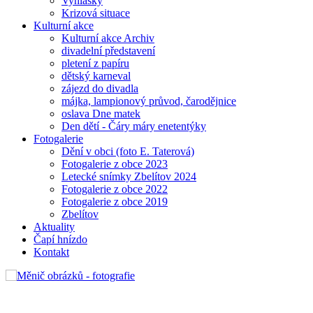
Vyhlášky
Krizová situace
Kulturní akce
Kulturní akce Archiv
divadelní představení
pletení z papíru
dětský karneval
zájezd do divadla
májka, lampionový průvod, čarodějnice
oslava Dne matek
Den dětí - Čáry máry enetentýky
Fotogalerie
Dění v obci (foto E. Taterová)
Fotogalerie z obce 2023
Letecké snímky Zbelítov 2024
Fotogalerie z obce 2022
Fotogalerie z obce 2019
Zbelítov
Aktuality
Čapí hnízdo
Kontakt