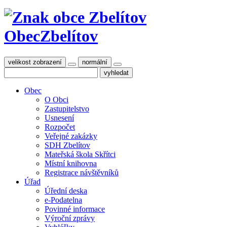
Obec
Zbelítov
velikost zobrazení
normální
Obec
O Obci
Zastupitelstvo
Usnesení
Rozpočet
Veřejné zakázky
SDH Zbelítov
Mateřská škola Skřítci
Místní knihovna
Registrace návštěvníků
Úřad
Úřední deska
e-Podatelna
Povinné informace
Výroční zprávy