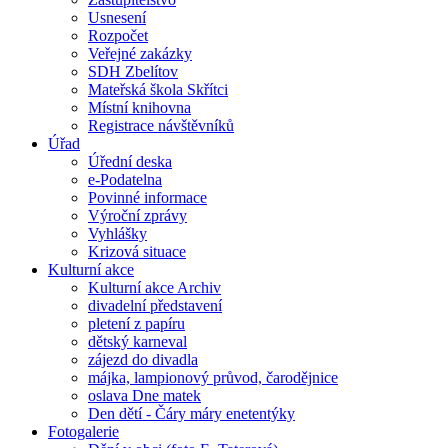
Usnesení
Rozpočet
Veřejné zakázky
SDH Zbelítov
Mateřská škola Skřítci
Místní knihovna
Registrace návštěvníků
Úřad
Úřední deska
e-Podatelna
Povinné informace
Výroční zprávy
Vyhlášky
Krizová situace
Kulturní akce
Kulturní akce Archiv
divadelní představení
pletení z papíru
dětský karneval
zájezd do divadla
májka, lampionový průvod, čarodějnice
oslava Dne matek
Den dětí - Čáry máry enetentýky
Fotogalerie