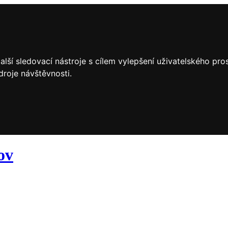
lší sledovací nástroje s cílem vylepšení uživatelského pr
droje návštěvnosti.
ov