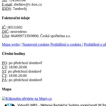
Tel:
724180164
E-mail:
zbelitov@c-box.cz
IDDS:
7ambw6j
Fakturační údaje
IČ:
00511692
DIČ:
neuvedeno
Účet:
0640997339/0800, Česká spořitelna a.s.
Mapa webu
|
Nastavení cookies
Prohlášení o cookies
|
Prohlášení o př
Úřední hodiny
PO:
po předchozí domluvě
ÚT:
18:00-20:00
ST:
po předchozí domluvě
ČT:
18:00-20:00
PÁ:
po předchozí domluvě
Mapa
Vytvořil WRS
- Webový Redakční Systém společnosti
W Par