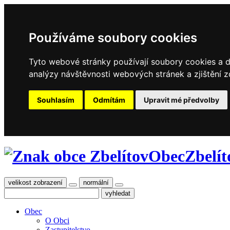
Používáme soubory cookies
Tyto webové stránky používají soubory cookies a da
analýzy návštěvnosti webových stránek a zjištění z
Souhlasím
Odmítám
Upravit mé předvolby
Obec
Zbelít
velikost zobrazení
normální
Obec
O Obci
Zastupitelstvo