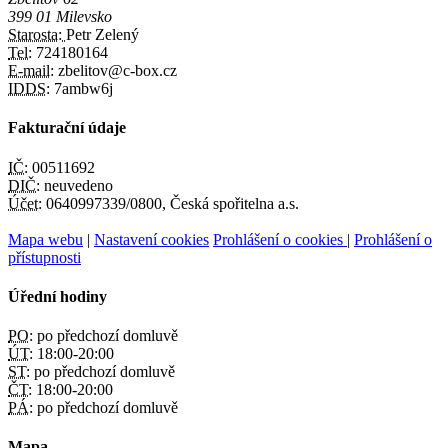
399 01 Milevsko
Starosta:
Petr Zelený
Tel:
724180164
E-mail:
zbelitov@c-box.cz
IDDS:
7ambw6j
Fakturační údaje
IČ:
00511692
DIČ:
neuvedeno
Účet:
0640997339/0800, Česká spořitelna a.s.
Mapa webu
|
Nastavení cookies
Prohlášení o cookies
|
Prohlášení o
přístupnosti
Úřední hodiny
PO:
po předchozí domluvě
ÚT:
18:00-20:00
ST:
po předchozí domluvě
ČT:
18:00-20:00
PÁ:
po předchozí domluvě
Mapa