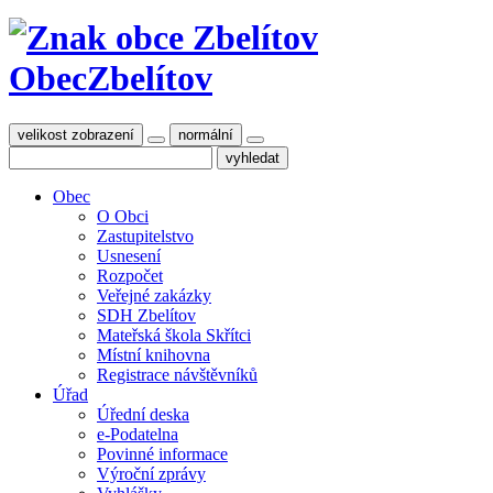
Obec
Zbelítov
velikost zobrazení
normální
Obec
O Obci
Zastupitelstvo
Usnesení
Rozpočet
Veřejné zakázky
SDH Zbelítov
Mateřská škola Skřítci
Místní knihovna
Registrace návštěvníků
Úřad
Úřední deska
e-Podatelna
Povinné informace
Výroční zprávy