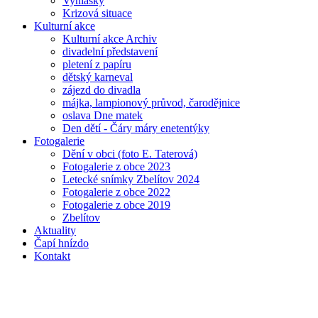
Vyhlášky
Krizová situace
Kulturní akce
Kulturní akce Archiv
divadelní představení
pletení z papíru
dětský karneval
zájezd do divadla
májka, lampionový průvod, čarodějnice
oslava Dne matek
Den dětí - Čáry máry enetentýky
Fotogalerie
Dění v obci (foto E. Taterová)
Fotogalerie z obce 2023
Letecké snímky Zbelítov 2024
Fotogalerie z obce 2022
Fotogalerie z obce 2019
Zbelítov
Aktuality
Čapí hnízdo
Kontakt