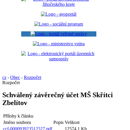
cz
-
Obec
-
Rozpočet
Rozpočet
Schválený závěrečný účet MŠ Skřítci
Zbelítov
Přílohy k článku
Jméno souboru
Popis
Velikost
ccf-000093923512527.pdf
12574.1 Kb