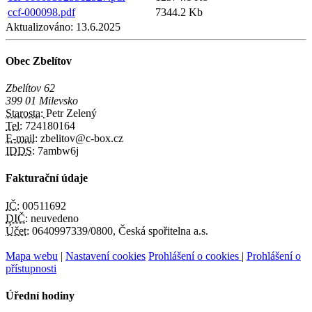
ccf-000098.pdf
7344.2 Kb
Aktualizováno:
13.6.2025
Obec Zbelítov
Zbelítov 62
399 01 Milevsko
Starosta:
Petr Zelený
Tel:
724180164
E-mail:
zbelitov@c-box.cz
IDDS:
7ambw6j
Fakturační údaje
IČ:
00511692
DIČ:
neuvedeno
Účet:
0640997339/0800, Česká spořitelna a.s.
Mapa webu
|
Nastavení cookies
Prohlášení o cookies
|
Prohlášení o
přístupnosti
Úřední hodiny