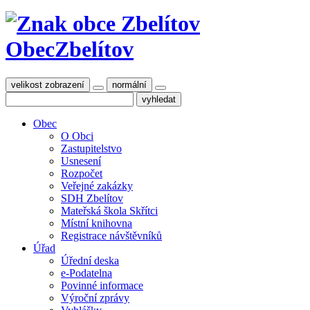
Obec
Zbelítov
velikost zobrazení
normální
Obec
O Obci
Zastupitelstvo
Usnesení
Rozpočet
Veřejné zakázky
SDH Zbelítov
Mateřská škola Skřítci
Místní knihovna
Registrace návštěvníků
Úřad
Úřední deska
e-Podatelna
Povinné informace
Výroční zprávy