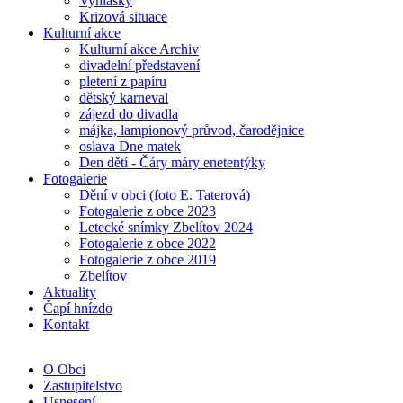
Vyhlášky
Krizová situace
Kulturní akce
Kulturní akce Archiv
divadelní představení
pletení z papíru
dětský karneval
zájezd do divadla
májka, lampionový průvod, čarodějnice
oslava Dne matek
Den dětí - Čáry máry enetentýky
Fotogalerie
Dění v obci (foto E. Taterová)
Fotogalerie z obce 2023
Letecké snímky Zbelítov 2024
Fotogalerie z obce 2022
Fotogalerie z obce 2019
Zbelítov
Aktuality
Čapí hnízdo
Kontakt
O Obci
Zastupitelstvo
Usnesení