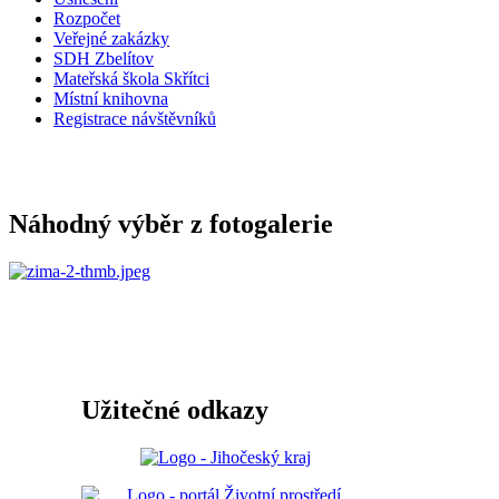
Rozpočet
Veřejné zakázky
SDH Zbelítov
Mateřská škola Skřítci
Místní knihovna
Registrace návštěvníků
Náhodný výběr z fotogalerie
Užitečné odkazy