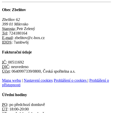
Obec Zbelítov
Zbelítov 62
399 01 Milevsko
Starosta:
Petr Zelený
Tel:
724180164
E-mail:
zbelitov@c-box.cz
IDDS:
7ambw6j
Fakturační údaje
IČ:
00511692
DIČ:
neuvedeno
Účet:
0640997339/0800, Česká spořitelna a.s.
Mapa webu
|
Nastavení cookies
Prohlášení o cookies
|
Prohlášení o
přístupnosti
Úřední hodiny
PO:
po předchozí domluvě
ÚT:
18:00-20:00